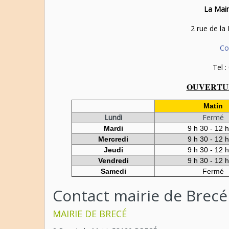
La Mair
2 rue de la
Co
Tel :
OUVERTUR
Matin
Lundi
Fermé
Mardi
9 h 30 - 12 
Mercredi
9 h 30 - 12 
Jeudi
9 h 30 - 12 
Vendredi
9 h 30 - 12 
Samedi
Fermé
Contact mairie de Brecé
MAIRIE DE BRECÉ