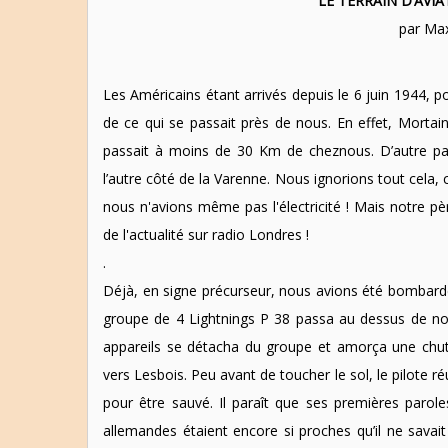
LE TERRAIN D’AVI
par Ma
Les Américains étant arrivés depuis le 6 juin 1944, p
de ce qui se passait près de nous. En effet, Mortain o
passait à moins de 30 Km de cheznous. D’autre pa
l’autre côté de la Varenne. Nous ignorions tout cela, 
nous n'avions même pas l'électricité ! Mais notre pè
de l'actualité sur radio Londres !
.
Déjà, en signe précurseur, nous avions été bombardés
groupe de 4 Lightnings P 38 passa au dessus de no
appareils se détacha du groupe et amorça une chut
vers Lesbois. Peu avant de toucher le sol, le pilote r
pour être sauvé. Il paraît que ses premières parole
allemandes étaient encore si proches qu’il ne savait p