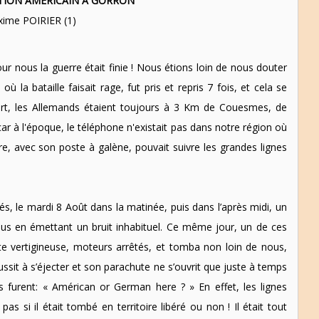
ATION AMÉRICAIN A GORRON
xime POIRIER (1)
our nous la guerre était finie ! Nous étions loin de nous douter
ù la bataille faisait rage, fut pris et repris 7 fois, et cela se
rt, les Allemands étaient toujours à 3 Km de Couesmes, de
car à l'époque, le téléphone n'existait pas dans notre région où
re, avec son poste à galène, pouvait suivre les grandes lignes
, le mardi 8 Août dans la matinée, puis dans l’après midi, un
us en émettant un bruit inhabituel. Ce même jour, un de ces
e vertigineuse, moteurs arrêtés, et tomba non loin de nous,
éussit à s’éjecter et son parachute ne s’ouvrit que juste à temps
s furent: « Américan or German here ? » En effet, les lignes
as si il était tombé en territoire libéré ou non ! Il était tout