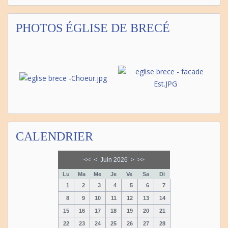
PHOTOS ÉGLISE DE BRECÉ
CALENDRIER
<<
<
Juin 2026
>
>>
Lu
Ma
Me
Je
Ve
Sa
Di
1
2
3
4
5
6
7
8
9
10
11
12
13
14
15
16
17
18
19
20
21
22
23
24
25
26
27
28