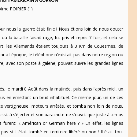
ATION AMÉRICAIN A GORRON
xime POIRIER (1)
our nous la guerre était finie ! Nous étions loin de nous douter
ù la bataille faisait rage, fut pris et repris 7 fois, et cela se
rt, les Allemands étaient toujours à 3 Km de Couesmes, de
car à l'époque, le téléphone n'existait pas dans notre région où
re, avec son poste à galène, pouvait suivre les grandes lignes
, le mardi 8 Août dans la matinée, puis dans l’après midi, un
us en émettant un bruit inhabituel. Ce même jour, un de ces
e vertigineuse, moteurs arrêtés, et tomba non loin de nous,
éussit à s’éjecter et son parachute ne s’ouvrit que juste à temps
s furent: « Américan or German here ? » En effet, les lignes
as si il était tombé en territoire libéré ou non ! Il était tout