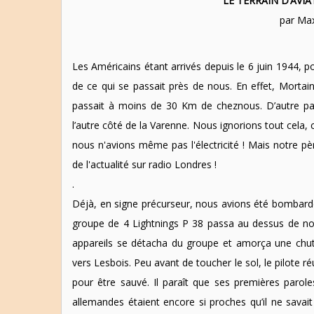
LE TERRAIN D’AVI
par Ma
Les Américains étant arrivés depuis le 6 juin 1944, p
de ce qui se passait près de nous. En effet, Mortain o
passait à moins de 30 Km de cheznous. D’autre pa
l’autre côté de la Varenne. Nous ignorions tout cela, 
nous n'avions même pas l'électricité ! Mais notre pè
de l'actualité sur radio Londres !
.
Déjà, en signe précurseur, nous avions été bombardés
groupe de 4 Lightnings P 38 passa au dessus de no
appareils se détacha du groupe et amorça une chut
vers Lesbois. Peu avant de toucher le sol, le pilote r
pour être sauvé. Il paraît que ses premières parole
allemandes étaient encore si proches qu’il ne savait p