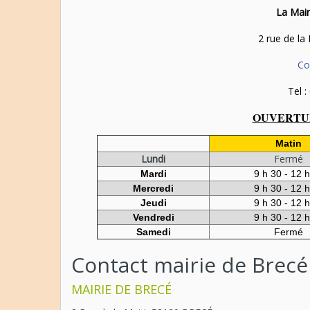
La Mair
2 rue de la
Co
Tel :
OUVERTUR
Matin
Lundi
Fermé
Mardi
9 h 30 - 12 
Mercredi
9 h 30 - 12 
Jeudi
9 h 30 - 12 
Vendredi
9 h 30 - 12 
Samedi
Fermé
Contact mairie de Brecé
MAIRIE DE BRECÉ