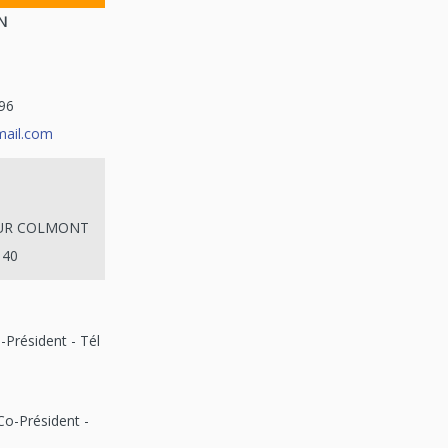
N
 96
mail.com
SUR COLMONT
 40
Président - Tél
o-Président -