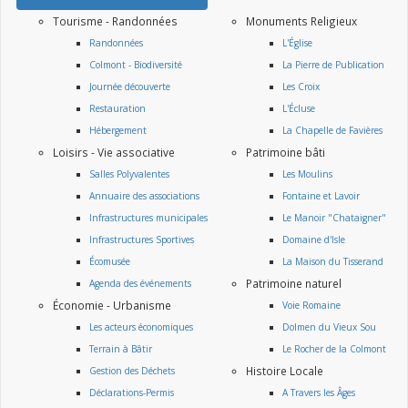
Tourisme - Randonnées
Monuments Religieux
Randonnées
L'Église
Colmont - Biodiversité
La Pierre de Publication
Journée découverte
Les Croix
Restauration
L'Écluse
Hébergement
La Chapelle de Favières
Loisirs - Vie associative
Patrimoine bâti
Salles Polyvalentes
Les Moulins
Annuaire des associations
Fontaine et Lavoir
Infrastructures municipales
Le Manoir "Chataigner"
Infrastructures Sportives
Domaine d'Isle
Écomusée
La Maison du Tisserand
Patrimoine naturel
Agenda des événements
Économie - Urbanisme
Voie Romaine
Les acteurs économiques
Dolmen du Vieux Sou
Terrain à Bâtir
Le Rocher de la Colmont
Histoire Locale
Gestion des Déchets
Déclarations-Permis
A Travers les Âges