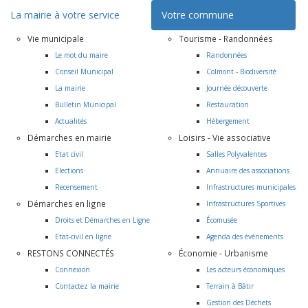
La mairie à votre service
Votre commune
Vie municipale
Tourisme - Randonnées
Le mot du maire
Randonnées
Conseil Municipal
Colmont - Biodiversité
La mairie
Journée découverte
Bulletin Municipal
Restauration
Actualités
Hébergement
Démarches en mairie
Loisirs - Vie associative
Etat civil
Salles Polyvalentes
Elections
Annuaire des associations
Recensement
Infrastructures municipales
Démarches en ligne
Infrastructures Sportives
Droits et Démarches en Ligne
Écomusée
Etat-civil en ligne
Agenda des événements
RESTONS CONNECTÉS
Économie - Urbanisme
Connexion
Les acteurs économiques
Contactez la mairie
Terrain à Bâtir
Gestion des Déchets