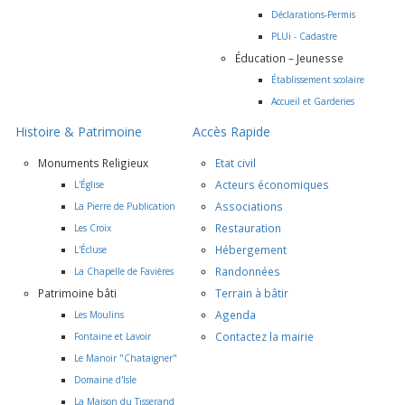
Déclarations-Permis
PLUi - Cadastre
Éducation – Jeunesse
Établissement scolaire
Accueil et Garderies
Histoire & Patrimoine
Accès Rapide
Monuments Religieux
Etat civil
Acteurs économiques
L'Église
Associations
La Pierre de Publication
Restauration
Les Croix
Hébergement
L'Écluse
Randonnées
La Chapelle de Favières
Patrimoine bâti
Terrain à bâtir
Agenda
Les Moulins
Contactez la mairie
Fontaine et Lavoir
Le Manoir "Chataigner"
Domaine d'Isle
La Maison du Tisserand